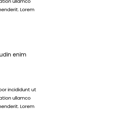
ation ullamco
ehenderit. Lorem
tudin enim
or incididunt ut
ation ullamco
ehenderit. Lorem