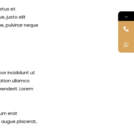
etus et
→
, justo elit
e, pulvinar neque
or incididunt ut
ation ullamco
ehenderit. Lorem
trum erat
 augue placerat,