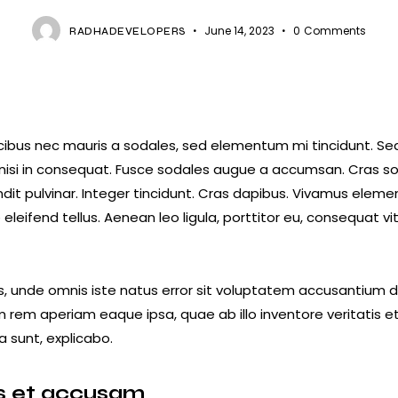
June 14, 2023
0
Comments
RADHADEVELOPERS
cibus nec mauris a sodales, sed elementum mi tincidunt. Sed
isi in consequat. Fusce sodales augue a accumsan. Cras soll
dit pulvinar. Integer tincidunt. Cras dapibus. Vivamus elem
leifend tellus. Aenean leo ligula, porttitor eu, consequat vit
is, unde omnis iste natus error sit voluptatem accusantium
 rem aperiam eaque ipsa, quae ab illo inventore veritatis e
a sunt, explicabo.
os et accusam