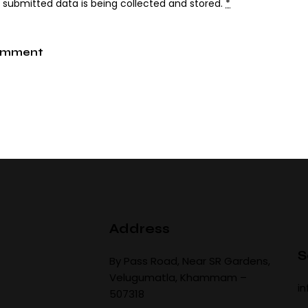
y submitted data is being
collected and stored
.
*
Address
S
By Pass Road, Near SR Gardens,
Velugumatla, Khammam –
i
507318