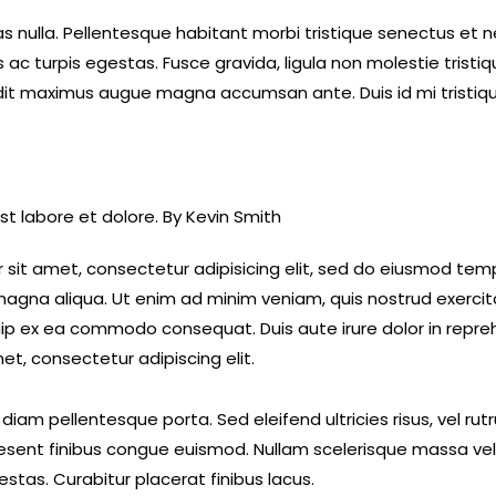
 nulla. Pellentesque habitant morbi tristique senectus et n
 turpis egestas. Fusce gravida, ligula non molestie tristique
andit maximus augue magna accumsan ante. Duis id mi tristiqu
st labore et dolore. By
Kevin Smith
 sit amet, consectetur adipisicing elit, sed do eiusmod temp
magna aliqua. Ut enim ad minim veniam, quis nostrud exercit
iquip ex ea commodo consequat. Duis aute irure dolor in repr
et, consectetur adipiscing elit.
 diam pellentesque porta. Sed eleifend ultricies risus, vel ru
sent finibus congue euismod. Nullam scelerisque massa vel
tas. Curabitur placerat finibus lacus.