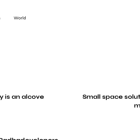
s
World
 is an alcove
Small space solut
m