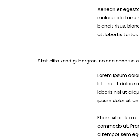
Aenean et egestas
malesuada fames ac
blandit risus, bl
at, lobortis tortor.
Stet clita kasd gubergren, no sea sanctus e
Lorem ipsum dolor
labore et dolore 
laboris nisi ut al
ipsum dolor sit am
Etiam vitae leo et
commodo ut. Prae
a tempor sem eges