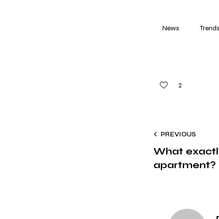
News
Trend
2
PREVIOUS
What exactly
apartment?