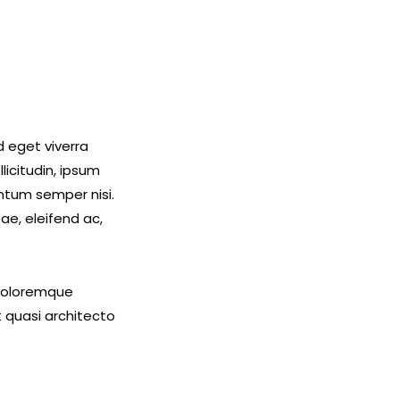
 eget viverra
icitudin, ipsum
entum semper nisi.
ae, eleifend ac,
 doloremque
t quasi architecto